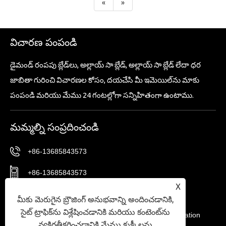
«
»
విచారణ పంపండి
డైమండ్ రంపపు బ్లేడ్‌లు, అల్లాయ్ సా బ్లేడ్, అల్లాయ్ సా బ్లేడ్ లేదా ధర
జాబితా గురించి విచారణల కోసం, దయచేసి మీ ఇమెయిల్‌ను మాకు
పంపండి మరియు మేము 24 గంటల్లోగా సన్నిహితంగా ఉంటాము.
మమ్మల్ని సంప్రదించండి
+86-13685843573
+86-13685843573
X
Sales02@nbtg-tools.com
మీకు మెరుగైన బ్రౌజింగ్ అనుభవాన్ని అందించడానికి,
సైట్ ట్రాఫిక్‌ను విశ్లేషించడానికి మరియు కంటెంట్‌ను
No. 20, East District, Ningbo New Materials Innovation
వ్యక్తిగతీకరించడానికి మేము కుక్కీలను