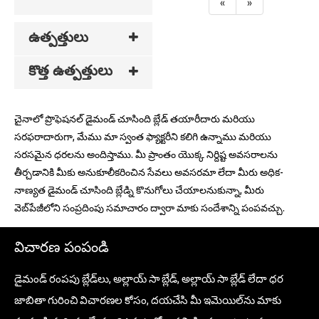
«
»
ఉత్పత్తులు
కొత్త ఉత్పత్తులు
చైనాలో ప్రొఫెషనల్ డైమండ్ చూసింది బ్లేడ్ తయారీదారు మరియు
సరఫరాదారుగా, మేము మా స్వంత ఫ్యాక్టరీని కలిగి ఉన్నాము మరియు
సరసమైన ధరలను అందిస్తాము. మీ ప్రాంతం యొక్క నిర్దిష్ట అవసరాలను
తీర్చడానికి మీకు అనుకూలీకరించిన సేవలు అవసరమా లేదా మీరు అధిక-
నాణ్యత డైమండ్ చూసింది బ్లేడ్ని కొనుగోలు చేయాలనుకున్నా, మీరు
వెబ్‌పేజీలోని సంప్రదింపు సమాచారం ద్వారా మాకు సందేశాన్ని పంపవచ్చు.
విచారణ పంపండి
డైమండ్ రంపపు బ్లేడ్‌లు, అల్లాయ్ సా బ్లేడ్, అల్లాయ్ సా బ్లేడ్ లేదా ధర
జాబితా గురించి విచారణల కోసం, దయచేసి మీ ఇమెయిల్‌ను మాకు