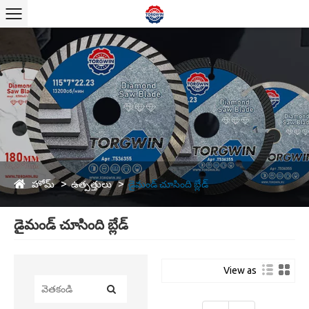
హోమ్
ఉత్పత్తులు
డైమండ్ చూసింది బ్లేడ్
డైమండ్ చూసింది బ్లేడ్
View as