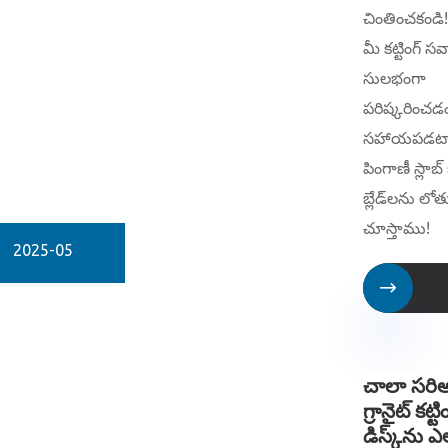
చింతించకండి!
మీ కట్టింగ్ సవ
సులభంగా
పరిష్కరించడ
సహాయపడటాన
పింగాణీ స్లాబ్ క
బ్లేడ్‌లను లో
చూస్తాము!
2025-05

చాలా సర
గ్రానైట్ కట్టి
డిస్క్‌ను ఎ