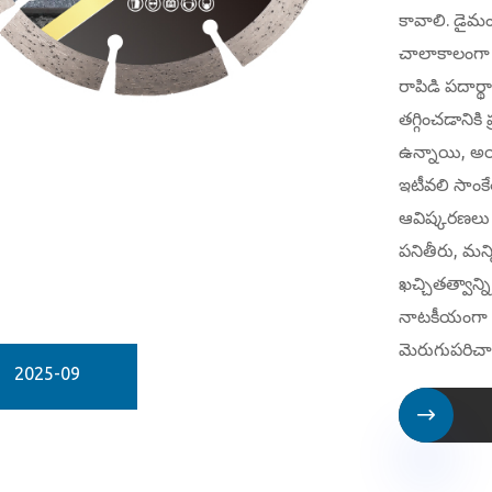
కావాలి. డైమండ్
చాలాకాలంగా
రాపిడి పదార్
తగ్గించడానికి
ఉన్నాయి, అ
ఇటీవలి సాంకే
ఆవిష్కరణలు 
పనితీరు, మన
ఖచ్చితత్వాన్ని
నాటకీయంగా
మెరుగుపరిచ
2025-09
