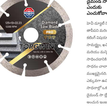
డైమండ్ సా బ
ఎందుకు
ఎంచుకోవా
హెవీ డ్యూటీ న
తాపీపని మరి
కటింగ్ విషయాని
సామర్థ్యం, ​​ఖ
మరియు మన్న
సాధించడానికి 
సాధనం చాల
ముఖ్యమైనది
ఎక్కువగా ఉ
సాధనాల్లో ఒకటి
డైమండ్ సా బ్లే
అంచున ఇంజనీ