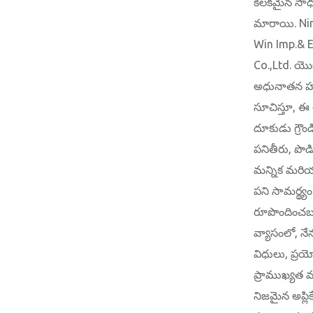
కీలకమైన సా
మారాయి. Ni
Win Imp.& 
Co.,Ltd. యొ
అధునాతన హ
సూచిస్తూ, ఈ 
దూకుడు గ్రౌండ
పనితీరు, పొడ
మన్నిక మరి
పని సామర్థ్య
రూపొందించబ
వ్యాసంలో, నే
విధులు, ప్ర
ప్రాముఖ్యత
నిజమైన అప్లిక