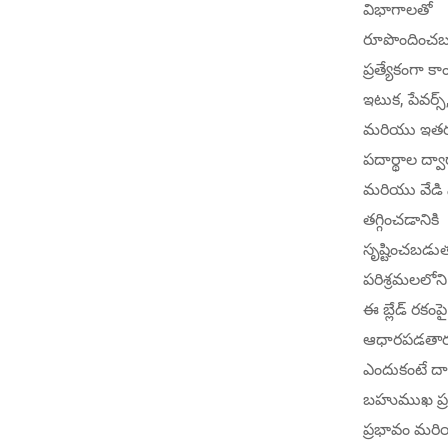
విభాగాలతో
రూపొందించబడ
ప్రత్యేకంగా కాం
ఇటుక, పేవర్స
మరియు ఇతర 
పదార్థాల ద్వ
మరియు వేడి ని
తగ్గించడానికి
సృష్టించబడుత
పరిశ్రమలలోన
ఈ బ్లేడ్ రకంపై
ఆధారపడతార
ఎందుకంటే దా
బహుముఖ ప్రజ్
ప్రభావం మరియ