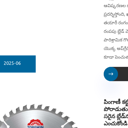
ఆవిష్కరణల ద
ప్రదర్శిస్తోంద
తయారీ రంగంల
రంపపు బ్లేడ్ 
పారిశ్రామిక గ
యొక్క అప్‌గ్రే
కూడా పెంచుత
2025-06

పింగాణీ కట్ట
పోరాడుతున
సరైన బ్లేడ్‌
ఎంచుకోండ