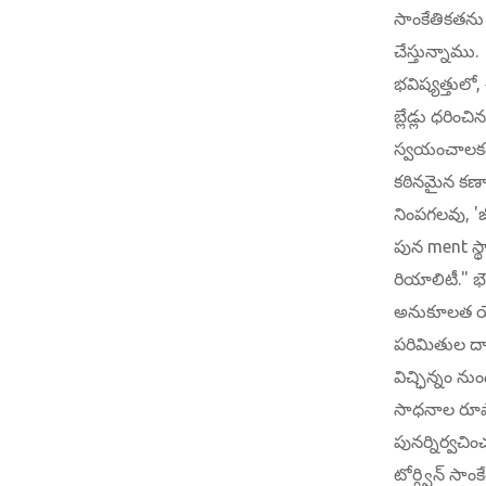
సాంకేతికతను 
చేస్తున్నాము.
భవిష్యత్తులో,
బ్లేడ్లు ధరించ
స్వయంచాలక
కఠినమైన కణా
నింపగలవు, '
పున ment స్
రియాలిటీ." భ
అనుకూలత య
పరిమితుల ద్
విచ్ఛిన్నం నుండ
సాధనాల రూపా
పునర్నిర్వచి
టోర్గ్విన్ సాంక