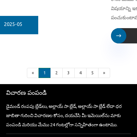
విషయాన్ని ఇ
పంచుకుంటామ
2025-05

«
1
2
3
4
5
»
విచారణ పంపండి
డైమండ్ రంపపు బ్లేడ్‌లు, అల్లాయ్ సా బ్లేడ్, అల్లాయ్ సా బ్లేడ్ లేదా ధర
జాబితా గురించి విచారణల కోసం, దయచేసి మీ ఇమెయిల్‌ను మాకు
పంపండి మరియు మేము 24 గంటల్లోగా సన్నిహితంగా ఉంటాము.