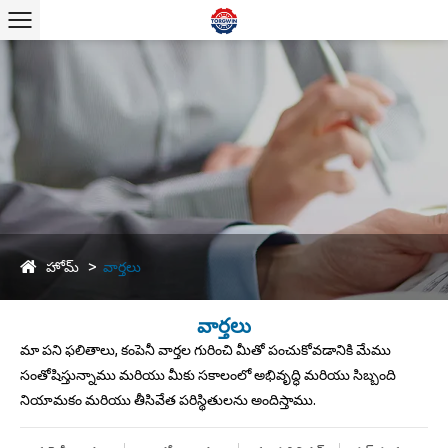
హోమ్
వార్తలు
వార్తలు
మా పని ఫలితాలు, కంపెనీ వార్తల గురించి మీతో పంచుకోవడానికి మేము
సంతోషిస్తున్నాము మరియు మీకు సకాలంలో అభివృద్ధి మరియు సిబ్బంది
నియామకం మరియు తీసివేత పరిస్థితులను అందిస్తాము.