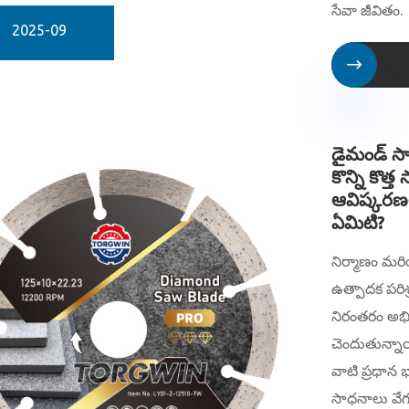
సేవా జీవితం.
2025-09

డైమండ్ సా బ
కొన్ని కొత్త
ఆవిష్కరణ
ఏమిటి?
నిర్మాణం మర
ఉత్పాదక పరి
నిరంతరం అభివ
చెందుతున్న
వాటి ప్రధాన 
సాధనాలు వే