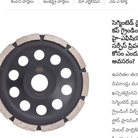
కంపెనీ వార్తలు
ఇండస్ట్రీ వార్తలు
మా ఎగ్జిబిషన్
ఎఫ్ ఎ క్యూ
సెగ్మెంటెడ్
కప్ గ్రైండింగ
హై-ఎఫిషియె
సర్ఫేస్ ప్రి
కోసం ఎంద
అవసరం?
ఉపరితల తయ
డిమాండ్లు మ
ఖచ్చితమైనవి
సెగ్మెంటెడ్ డై
గ్రైండింగ్ వీల్
స్టోన్ ప్రాసెస
మెటల్ ఫాబ్రికే