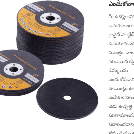
ఎంచుకోవా
మీ ఉద్యోగాని
అనుకూలంగా
గ్రానైట్ సా బ్లేడ
ఉపయోగించడ
ముఖ్యం. చాల
సరిఅయిన కట్ట
డిస్కులను
ఎంచుకోవడాని
పాయింట్లు ఉ
ఎంపిక లోపాల 
చెడు ఉత్పత్తి
పరిణామాలన
నివారించడానిక
కోసం మేము