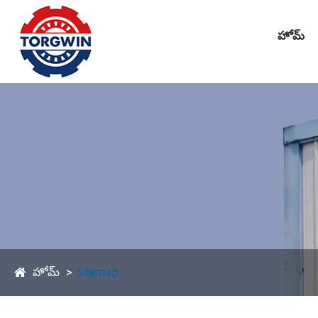
హోమ్
హోమ్
Sitemap