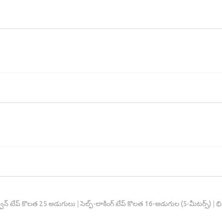
గ్విన్ టేప్ కొలత 25 అడుగులు
|
సెల్ఫ్-లాకింగ్ టేప్ కొలత 16-అడుగుల (5-మీటర్స్)
|
భి