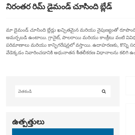
నిరంతర రిమ్ డైమండ్ చూసింది బ్లేడ్
మా డైమండ్ చూసింది బ్లేడ్లు ఖచ్చితమైన మరియు నైపుణ్యంతో రూపొంద
అమర్చబడి ఉంటాయి. గ్రానైట్, పాలరాయి మరియు కాంక్రీటు వంటి వివిధ రక
పరిమాణాలు మరియు కాన్ఫిగరేషన్లలో వస్తాయి. ఉదాహరణకు, కొన్ని 
వేడెక్కడం నివారించడానికి అధునాతన శీతలీకరణ విధానాలను కలిగి ఉంటాయి, 
ఉత్పత్తులు