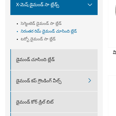

X-మెష్ డైమండ్ సా బ్లేడ్స్
సెగ్మెంటెడ్ డైమండ్ సా బ్లేడ్
నిరంతర రిమ్ డైమండ్ చూసింది బ్లేడ్
టర్బో డైమండ్ సా బ్లేడ్
న
డైమండ్ చూసింది బ్లేడ్

డైమండ్ కప్ గ్రౌండింగ్ వీల్స్
డైమండ్ కోర్ డ్రిల్ బిట్