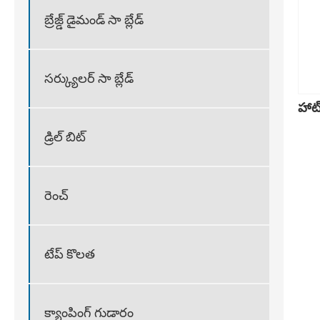
బ్రేజ్డ్ డైమండ్ సా బ్లేడ్
సర్క్యులర్ సా బ్లేడ్
హాట్
డ్రిల్ బిట్
రెంచ్
టేప్ కొలత
క్యాంపింగ్ గుడారం