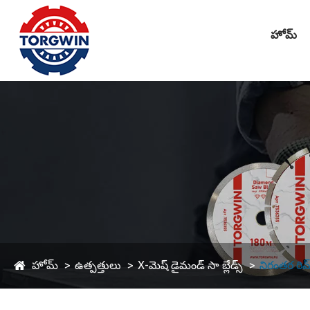
హోమ్
హోమ్
ఉత్పత్తులు
X-మెష్ డైమండ్ సా బ్లేడ్స్
నిరంతర రిమ్