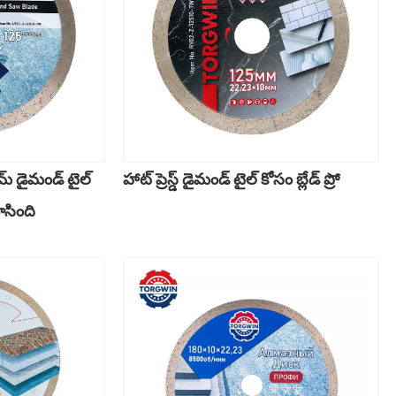
్ డైమండ్ టైల్
హాట్ ప్రెస్డ్ డైమండ్ టైల్ కోసం బ్లేడ్ ప్రో
ూసింది