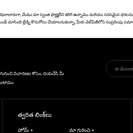
ఫరాదారుగా, మేము మా స్వంత ఫ్యాక్టరీని కలిగి ఉన్నాము మరియు సరసమైన ధరలను అంది
ూసింది బ్లేడ్ని కొనుగోలు చేయాలనుకున్నా, మీరు వెబ్‌పేజీలోని సంప్రదింపు సమా
బితా గురించి విచారణల కోసం, దయచేసి మీ
ఉంటాము.
త్వరిత లింక్‌లు
హోమ్ +
మా గురించి +