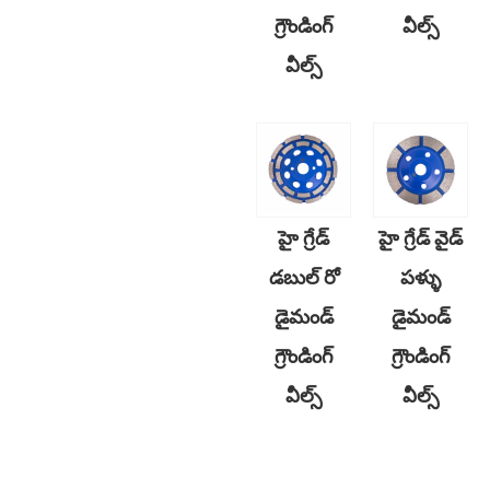
గ్రౌండింగ్
వీల్స్
వీల్స్
హై గ్రేడ్
హై గ్రేడ్ వైడ్
డబుల్ రో
పళ్ళు
డైమండ్
డైమండ్
గ్రౌండింగ్
గ్రౌండింగ్
వీల్స్
వీల్స్