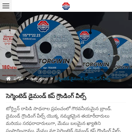
హోమ్
ఉత్పత్తులు
సెగ్మెంటెడ్ డైమండ్ కప్ గ్రౌండింగ్ వీల్స్
సెగ్మెంటెడ్ డైమండ్ కప్ గ్రౌండింగ్ వీల్స్
టోర్గ్విన్ రాపిడి సాధనాల ప్రపంచంలో గౌరవనీయమైన బ్రాండ్.
డైమండ్ గ్రౌండింగ్ వీల్స్ యొక్క నమ్మకమైన తయారీదారులు
మరియు సరఫరాదారులుగా, మేము బలమైన ఖ్యాతిని
సంపాదించాము. మేము మా సెగ్మెంటెడ్ డైమండ్ కప్ గ్రౌండింగ్ వీల్స్