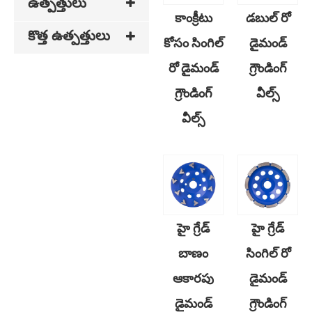
ఉత్పత్తులు
కాంక్రీటు
డబుల్ రో
కొత్త ఉత్పత్తులు
కోసం సింగిల్
డైమండ్
రో డైమండ్
గ్రౌండింగ్
గ్రౌండింగ్
వీల్స్
వీల్స్
హై గ్రేడ్
హై గ్రేడ్
బాణం
సింగిల్ రో
ఆకారపు
డైమండ్
డైమండ్
గ్రౌండింగ్