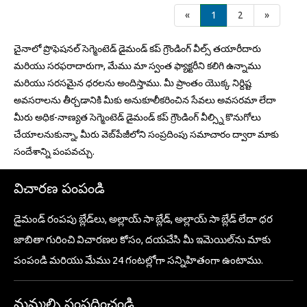
«
1
2
»
చైనాలో ప్రొఫెషనల్ సెగ్మెంటెడ్ డైమండ్ కప్ గ్రౌండింగ్ వీల్స్ తయారీదారు
మరియు సరఫరాదారుగా, మేము మా స్వంత ఫ్యాక్టరీని కలిగి ఉన్నాము
మరియు సరసమైన ధరలను అందిస్తాము. మీ ప్రాంతం యొక్క నిర్దిష్ట
అవసరాలను తీర్చడానికి మీకు అనుకూలీకరించిన సేవలు అవసరమా లేదా
మీరు అధిక-నాణ్యత సెగ్మెంటెడ్ డైమండ్ కప్ గ్రౌండింగ్ వీల్స్ని కొనుగోలు
చేయాలనుకున్నా, మీరు వెబ్‌పేజీలోని సంప్రదింపు సమాచారం ద్వారా మాకు
సందేశాన్ని పంపవచ్చు.
విచారణ పంపండి
డైమండ్ రంపపు బ్లేడ్‌లు, అల్లాయ్ సా బ్లేడ్, అల్లాయ్ సా బ్లేడ్ లేదా ధర
జాబితా గురించి విచారణల కోసం, దయచేసి మీ ఇమెయిల్‌ను మాకు
పంపండి మరియు మేము 24 గంటల్లోగా సన్నిహితంగా ఉంటాము.
మమ్మల్ని సంప్రదించండి