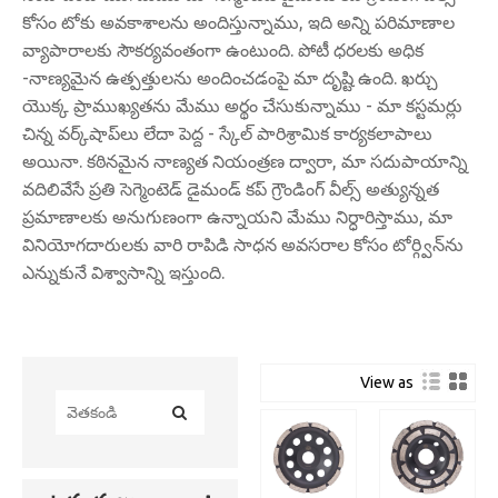
కోసం టోకు అవకాశాలను అందిస్తున్నాము, ఇది అన్ని పరిమాణాల
వ్యాపారాలకు సౌకర్యవంతంగా ఉంటుంది. పోటీ ధరలకు అధిక
-నాణ్యమైన ఉత్పత్తులను అందించడంపై మా దృష్టి ఉంది. ఖర్చు
యొక్క ప్రాముఖ్యతను మేము అర్థం చేసుకున్నాము - మా కస్టమర్లు
చిన్న వర్క్‌షాప్‌లు లేదా పెద్ద - స్కేల్ పారిశ్రామిక కార్యకలాపాలు
అయినా. కఠినమైన నాణ్యత నియంత్రణ ద్వారా, మా సదుపాయాన్ని
వదిలివేసే ప్రతి సెగ్మెంటెడ్ డైమండ్ కప్ గ్రౌండింగ్ వీల్స్ అత్యున్నత
ప్రమాణాలకు అనుగుణంగా ఉన్నాయని మేము నిర్ధారిస్తాము, మా
వినియోగదారులకు వారి రాపిడి సాధన అవసరాల కోసం టోర్గ్విన్‌ను
ఎన్నుకునే విశ్వాసాన్ని ఇస్తుంది.
View as